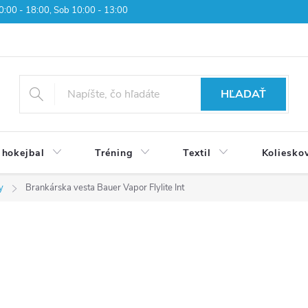
 10:00 - 18:00, Sob 10:00 - 13:00
HĽADAŤ
 hokejbal
Tréning
Textil
Koliesko
y
Brankárska vesta Bauer Vapor Flylite Int