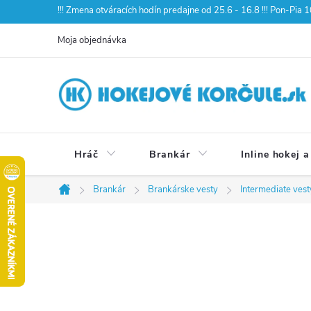
Prejsť
!!! Zmena otváracích hodín predajne od 25.6 - 16.8 !!! Pon-Pia
na
Moja objednávka
obsah
Hráč
Brankár
Inline hokej a
Brankár
Brankárske vesty
Intermediate vest
Domov