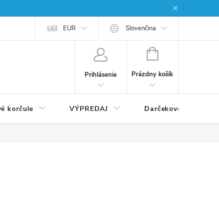
EUR
Slovenčina
NÁKUPNÝ
KOŠÍK
Prázdny košík
Prihlásenie
vé korčule
VÝPREDAJ
Darčekové poukážky