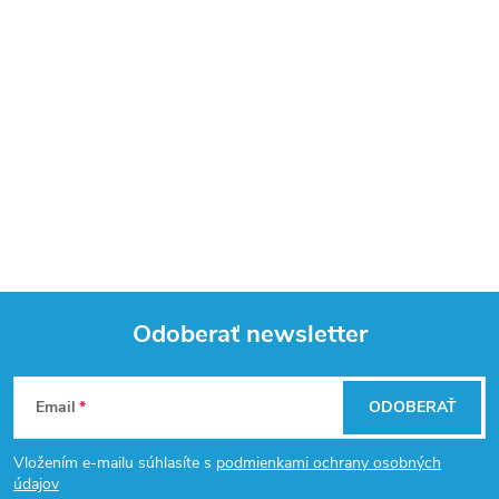
Odoberať newsletter
Z
Email
ODOBERAŤ
á
Vložením e-mailu súhlasíte s
podmienkami ochrany osobných
p
údajov