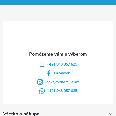
ä
t
i
e
+421 948 957 625
Facebook
/hokejovekorcule.sk/
+421 948 957 625
Všetko o nákupe