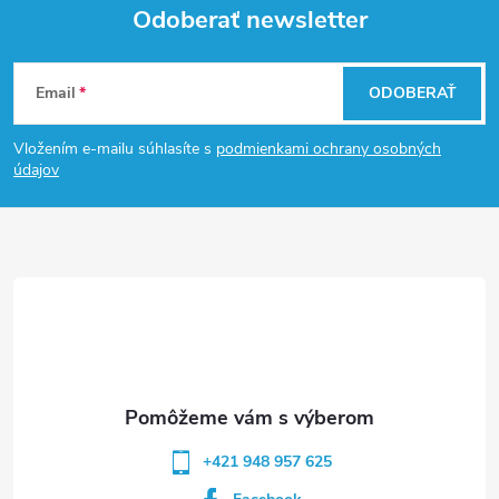
Odoberať newsletter
Z
Email
ODOBERAŤ
á
Vložením e-mailu súhlasíte s
podmienkami ochrany osobných
p
údajov
ä
t
i
e
+421 948 957 625