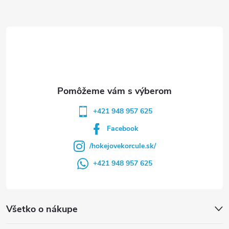
ä
t
i
e
+421 948 957 625
Facebook
/hokejovekorcule.sk/
+421 948 957 625
Všetko o nákupe