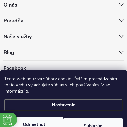
O nás
Poradňa
Naše služby
Blog
Facebook
Tento web používa súbory cookie. Ďalším prechádzaním
tohto webu vyjadrujete súhlas s ich používaním. Viac
informácií
tu
.
Nastavenie
Copyright 2026
Hokejovekorcule.sk
. Všetky práva vyhradené.
Odmietnuť
Zobraziť
Súhlasím