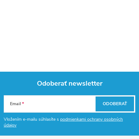
Odoberať newsletter
Z
Email
ODOBERAŤ
á
Vložením e-mailu súhlasíte s
podmienkami ochrany osobných
p
údajov