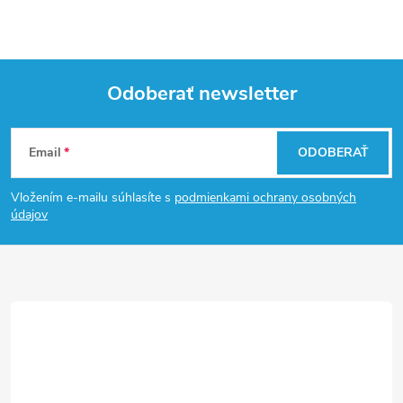
Odoberať newsletter
Z
Email
ODOBERAŤ
á
Vložením e-mailu súhlasíte s
podmienkami ochrany osobných
p
údajov
ä
t
i