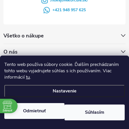
/hokejovekorcule.sk/
+421 948 957 625
Všetko o nákupe
O nás
Tento web používa súbory cookie. Ďalším prechádzaním
Poradňa
tohto webu vyjadrujete súhlas s ich používaním. Viac
informácií
tu
.
Naše služby
Nastavenie
Blog
Odmietnuť
Zobraziť
Súhlasím
Facebook