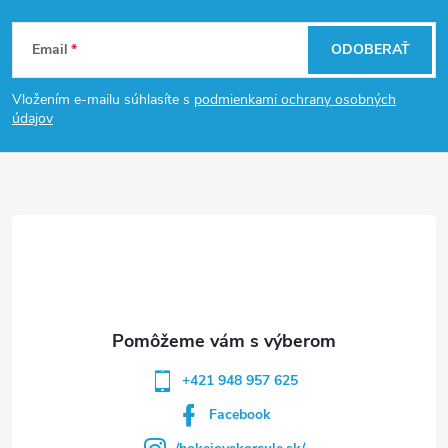
Z
Email
ODOBERAŤ
á
Vložením e-mailu súhlasíte s
podmienkami ochrany osobných
p
údajov
ä
t
i
e
+421 948 957 625
Facebook