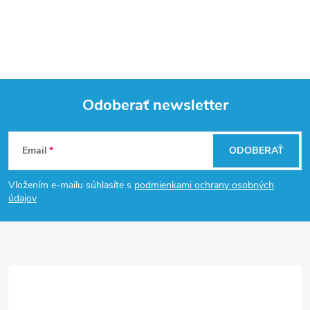
Odoberať newsletter
Z
Email
ODOBERAŤ
á
Vložením e-mailu súhlasíte s
podmienkami ochrany osobných
p
údajov
ä
t
i