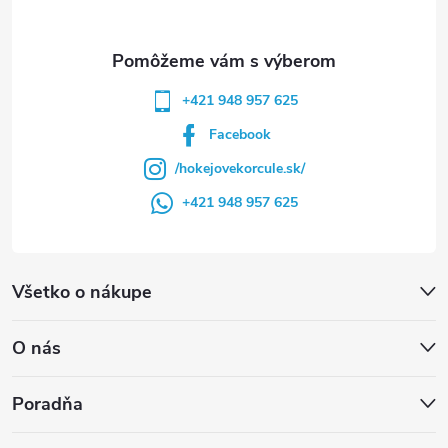
e
+421 948 957 625
Facebook
/hokejovekorcule.sk/
+421 948 957 625
Všetko o nákupe
O nás
Poradňa