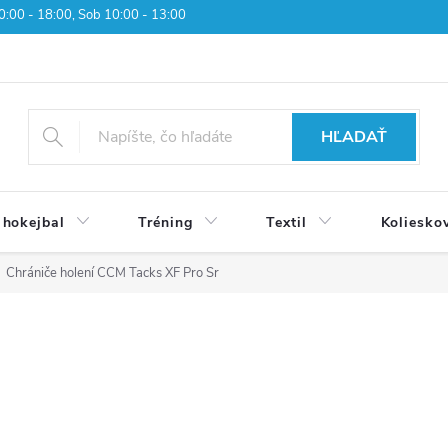
 10:00 - 18:00, Sob 10:00 - 13:00
HĽADAŤ
 hokejbal
Tréning
Textil
Koliesko
Chrániče holení CCM Tacks XF Pro Sr