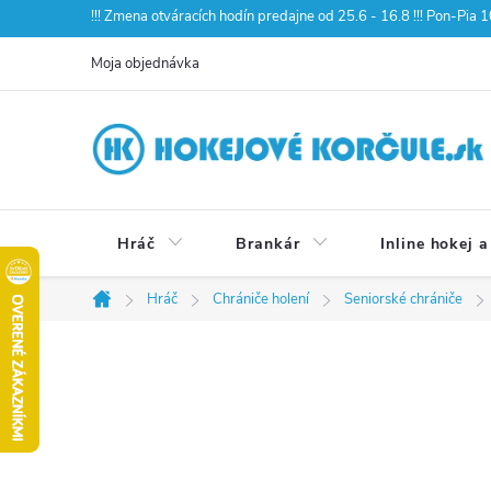
Prejsť
!!! Zmena otváracích hodín predajne od 25.6 - 16.8 !!! Pon-Pia
na
Moja objednávka
obsah
Hráč
Brankár
Inline hokej a
Hráč
Chrániče holení
Seniorské chrániče
Domov