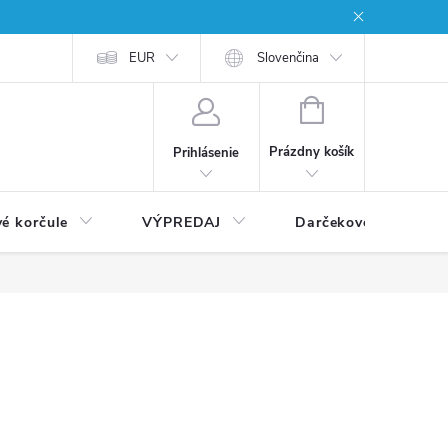
EUR
Slovenčina
NÁKUPNÝ
KOŠÍK
Prázdny košík
Prihlásenie
vé korčule
VÝPREDAJ
Darčekové poukážky