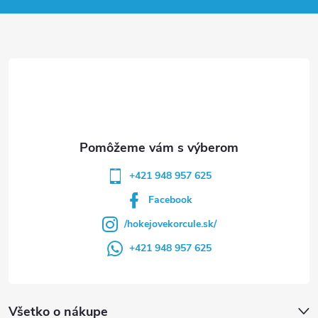
ä
t
i
e
+421 948 957 625
Facebook
/hokejovekorcule.sk/
+421 948 957 625
Všetko o nákupe