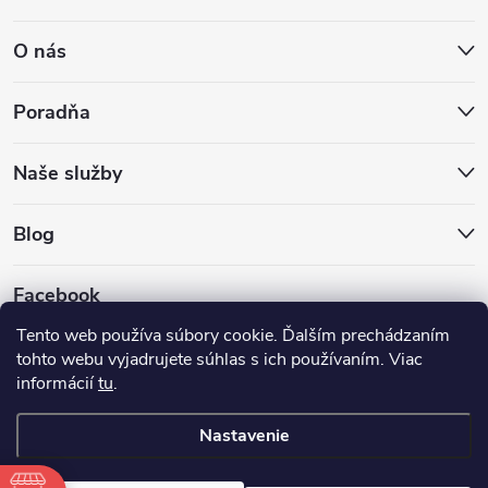
O nás
Poradňa
Naše služby
Blog
Facebook
Tento web používa súbory cookie. Ďalším prechádzaním
tohto webu vyjadrujete súhlas s ich používaním. Viac
informácií
tu
.
Nastavenie