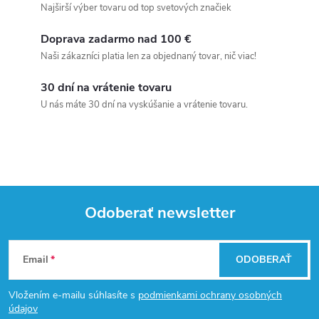
Najširší výber tovaru od top svetových značiek
Doprava zadarmo nad 100 €
Naši zákazníci platia len za objednaný tovar, nič viac!
30 dní na vrátenie tovaru
U nás máte 30 dní na vyskúšanie a vrátenie tovaru.
Odoberať newsletter
Z
Email
ODOBERAŤ
á
Vložením e-mailu súhlasíte s
podmienkami ochrany osobných
p
údajov