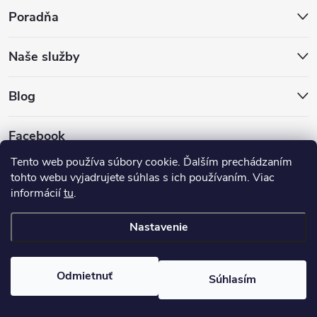
Poradňa
Naše služby
Blog
Facebook
Tento web používa súbory cookie. Ďalším prechádzaním
tohto webu vyjadrujete súhlas s ich používaním. Viac
informácií
tu
.
Nastavenie
Copyright 2026
Hokejovekorcule.sk
. Všetky práva vyhradené.
Odmietnuť
Súhlasím
Vytvoril Shoptet