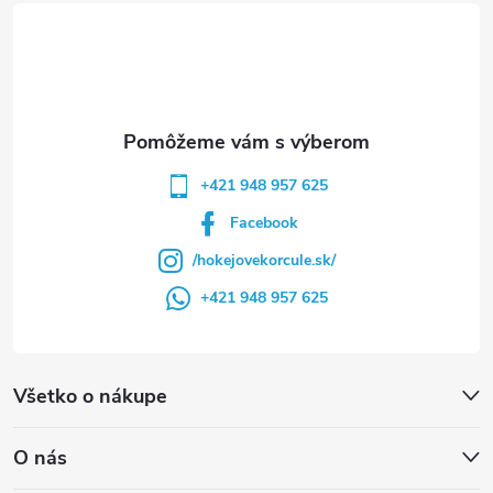
t
i
e
+421 948 957 625
Facebook
/hokejovekorcule.sk/
+421 948 957 625
Všetko o nákupe
O nás