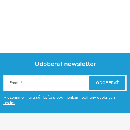
Odoberať newsletter
Z
Email
ODOBERAŤ
á
Vložením e-mailu súhlasíte s
podmienkami ochrany osobných
p
údajov
ä