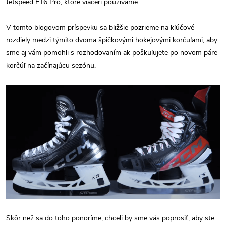
Jetspeed FT6 Pro, ktoré viacerí používame.
V tomto blogovom príspevku sa bližšie pozrieme na kľúčové
rozdiely medzi týmito dvoma špičkovými hokejovými korčuľami, aby
sme aj vám pomohli s rozhodovaním ak poškuľujete po novom páre
korčúľ na začínajúcu sezónu.
Skôr než sa do toho ponoríme, chceli by sme vás poprosiť, aby ste