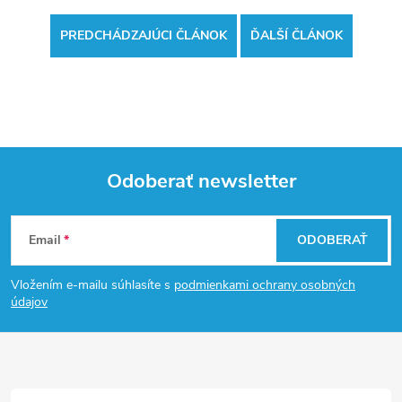
PREDCHÁDZAJÚCI ČLÁNOK
ĎALŠÍ ČLÁNOK
Odoberať newsletter
Z
Email
ODOBERAŤ
á
Vložením e-mailu súhlasíte s
podmienkami ochrany osobných
p
údajov
ä
t