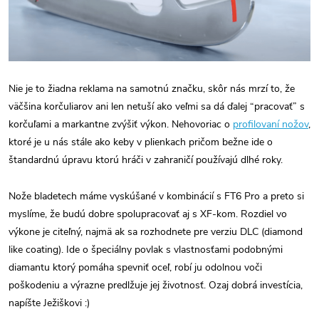
Nie je to žiadna reklama na samotnú značku, skôr nás mrzí to, že
väčšina korčuliarov ani len netuší ako veľmi sa dá ďalej “pracovať” s
korčuľami a markantne zvýšiť výkon. Nehovoriac o
profilovaní nožov
,
ktoré je u nás stále ako keby v plienkach pričom bežne ide o
štandardnú úpravu ktorú hráči v zahraničí používajú dlhé roky.
Nože bladetech máme vyskúšané v kombinácií s FT6 Pro a preto si
myslíme, že budú dobre spolupracovať aj s XF-kom. Rozdiel vo
výkone je citeľný, najmä ak sa rozhodnete pre verziu DLC (diamond
like coating).
Ide o špeciálny povlak s vlastnosťami podobnými
diamantu ktorý pomáha spevniť oceľ, robí ju odolnou voči
poškodeniu a výrazne predlžuje jej životnosť. Ozaj dobrá investícia,
napíšte Ježiškovi :)