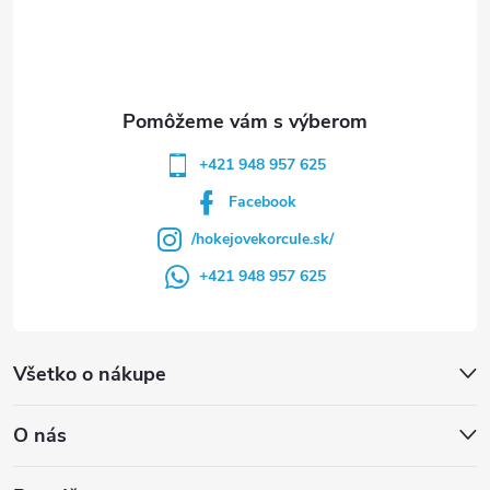
i
e
+421 948 957 625
Facebook
/hokejovekorcule.sk/
+421 948 957 625
Všetko o nákupe
O nás