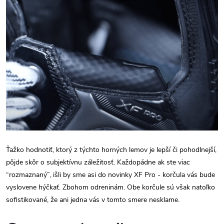
Ťažko hodnotiť, ktorý z týchto horných lemov je lepší či pohodlnejší,
pôjde skôr o subjektívnu záležitosť. Každopádne ak ste viac
“rozmaznaný”, išli by sme asi do novinky XF Pro - korčula vás bude
vyslovene hýčkať. Zbohom odreninám. Obe korčule sú však natoľko
sofistikované, že ani jedna vás v tomto smere nesklame.