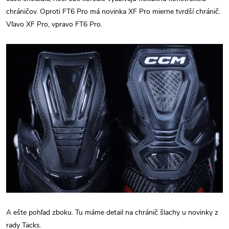
chráničov. Oproti FT6 Pro má novinka XF Pro mierne tvrdší chránič.
Vľavo XF Pro, vpravo FT6 Pro.
A ešte pohľad zboku. Tu máme detail na chránič šlachy u novinky z
rady Tacks.