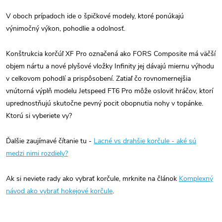
V oboch prípadoch ide o špičkové modely, ktoré ponúkajú
výnimočný výkon, pohodlie a odolnosť.
Konštrukcia korčúľ XF Pro označená ako FORS Composite má väčší
objem nártu a nové plyšové vložky Infinity jej dávajú miernu výhodu
v celkovom pohodlí a prispôsobení. Zatiaľ čo rovnomernejšia
vnútorná výplň modelu Jetspeed FT6 Pro môže osloviť hráčov, ktorí
uprednostňujú skutočne pevný pocit obopnutia nohy v topánke.
Ktorú si vyberiete vy?
Ďalšie zaujímavé čítanie tu -
Lacné vs drahšie korčule - aké sú
medzi nimi rozdiely?
Ak si neviete rady ako vybrať korčule, mrknite na článok
Komplexný
návod ako vybrať hokejové korčule
.