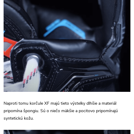
Naproti tomu korčule XF majú tieto výstelky dlhšie a materiál
pripomína špongiu. Sú o niečo mäkšie a pocitovo pripomínajú
syntetickú kožu.