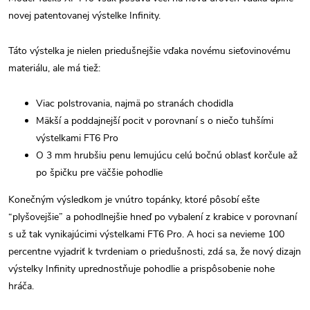
novej patentovanej výstelke Infinity.
Táto výstelka je nielen priedušnejšie vďaka novému sieťovinovému
materiálu, ale má tiež:
Viac polstrovania, najmä po stranách chodidla
Mäkší a poddajnejší pocit v porovnaní s o niečo tuhšími
výstelkami FT6 Pro
O 3 mm hrubšiu penu lemujúcu celú bočnú oblasť korčule až
po špičku pre väčšie pohodlie
Konečným výsledkom je vnútro topánky, ktoré pôsobí ešte
“plyšovejšie” a pohodlnejšie hneď po vybalení z krabice v porovnaní
s už tak vynikajúcimi výstelkami FT6 Pro. A hoci sa nevieme 100
percentne vyjadriť k tvrdeniam o priedušnosti, zdá sa, že nový dizajn
výstelky Infinity uprednostňuje pohodlie a prispôsobenie nohe
hráča.