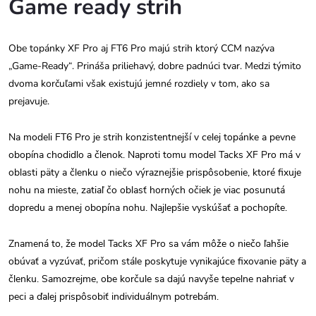
Game ready strih
Obe topánky XF Pro aj FT6 Pro majú strih ktorý CCM nazýva
„Game-Ready“. Prináša priliehavý, dobre padnúci tvar. Medzi týmito
dvoma korčuľami však existujú jemné rozdiely v tom, ako sa
prejavuje.
Na modeli FT6 Pro je strih konzistentnejší v celej topánke a pevne
obopína chodidlo a členok. Naproti tomu model Tacks XF Pro má v
oblasti päty a členku o niečo výraznejšie prispôsobenie, ktoré fixuje
nohu na mieste, zatiaľ čo oblasť horných očiek je viac posunutá
dopredu a menej obopína nohu. Najlepšie vyskúšať a pochopíte.
Znamená to, že model Tacks XF Pro sa vám môže o niečo ľahšie
obúvať a vyzúvať, pričom stále poskytuje vynikajúce fixovanie päty a
členku. Samozrejme, obe korčule sa dajú navyše tepelne nahriať v
peci a ďalej prispôsobiť individuálnym potrebám.