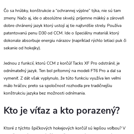
Čo sa hrúbky, konštrukcie a “ochrannej výplne” týka, nie sú tam
zmeny. Načo aj, ide o absolútne skvelý, príjemne mäkký a zároveň
dobre chránený jazyk ktorý ustojí aj tie najtvrdšie strely. Používa
patentovanú penu D30 od CCM. Ide o špeciálny materiál ktorý
dokonale absorbuje energiu nárazov (napríklad rýchlo letiaci puk či
sekanie od hokejky).
Jednou z funkcií, ktorú CCM z korčúľ Tacks XF Pro odstránil, je
odnímateľný jazyk. Ten bol prítomný na modeli FT6 Pro a dal sa
vymeniť. Z dát však vyplynulo, že túto funkciu využíva len veľmi
málo hráčov, preto sa spoločnosť rozhodla pre tradičnejšiu
konštrukciu jazyka bez možnosti odnímania.
Kto je víťaz a kto porazený?
Ktoré z týchto špičkových hokejových korčúľ sú lepšou voľbou? V