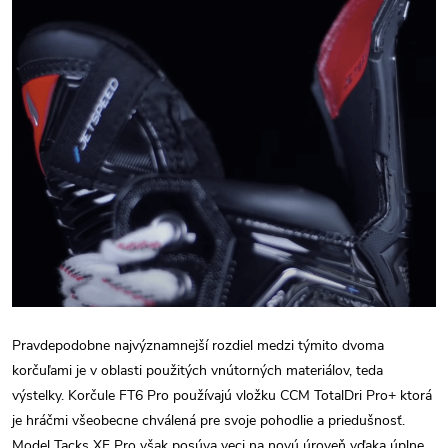
Pravdepodobne najvýznamnejší rozdiel medzi týmito dvoma
korčuľami je v oblasti použitých vnútorných materiálov, teda
výstelky. Korčule FT6 Pro používajú vložku CCM TotalDri Pro+ ktorá
je hráčmi všeobecne chválená pre svoje pohodlie a priedušnosť.
Model Tacks XF Pro však posúva veci na novú úroveň vďaka úplne