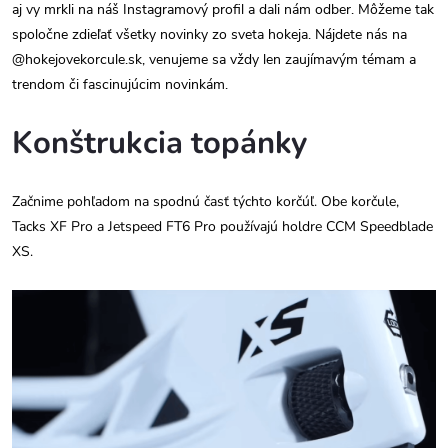
aj vy mrkli na náš Instagramový profil a dali nám odber. Môžeme tak
spoločne zdieľať všetky novinky zo sveta hokeja. Nájdete nás na
@hokejovekorcule.sk, venujeme sa vždy len zaujímavým témam a
trendom či fascinujúcim novinkám.
Konštrukcia topánky
Začnime pohľadom na spodnú časť týchto korčúľ. Obe korčule,
Tacks XF Pro a Jetspeed FT6 Pro používajú holdre CCM Speedblade
XS.