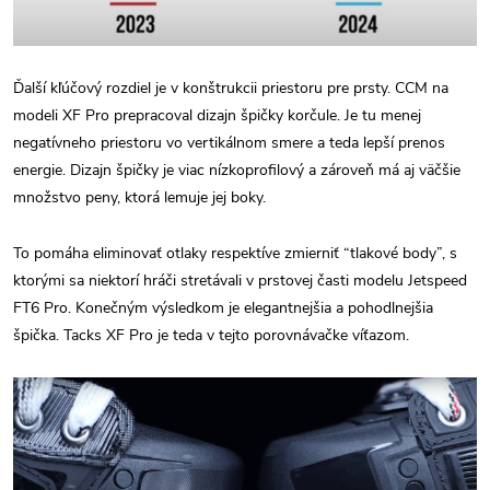
Ďalší kľúčový rozdiel je v konštrukcii priestoru pre prsty. CCM na
modeli XF Pro
prepracoval dizajn špičky korčule.
Je tu menej
negatívneho priestoru vo vertikálnom smere a teda lepší prenos
energie. Dizajn špičky je viac nízkoprofilový a zároveň má aj väčšie
množstvo peny, ktorá lemuje jej boky.
To pomáha eliminovať otlaky respektíve zmierniť “tlakové body”, s
ktorými sa niektorí hráči stretávali v prstovej časti modelu Jetspeed
FT6 Pro. Konečným výsledkom je elegantnejšia a pohodlnejšia
špička. Tacks XF Pro je teda v tejto porovnávačke víťazom.