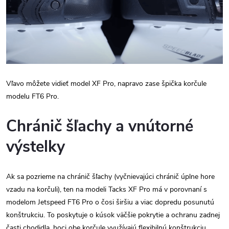
Vľavo môžete vidieť model XF Pro, napravo zase špička korčule
modelu FT6 Pro.
Chránič šľachy a vnútorné
výstelky
Ak sa pozrieme na chránič šľachy (vyčnievajúci chránič úplne hore
vzadu na korčuli), ten na modeli Tacks XF Pro má v porovnaní s
modelom Jetspeed FT6 Pro o čosi širšiu a viac dopredu posunutú
konštrukciu. To poskytuje o kúsok väčšie pokrytie a ochranu zadnej
časti chodidla, hoci obe korčule využívajú flexibilnú konštrukciu