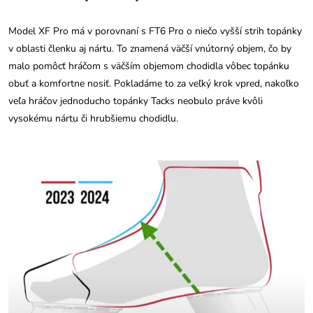
Model XF Pro má v porovnaní s FT6 Pro o niečo vyšší strih topánky
v oblasti členku aj nártu. To znamená väčší vnútorný objem, čo by
malo pomôcť hráčom s väčším objemom chodidla vôbec topánku
obuť a komfortne nosiť. Pokladáme to za veľký krok vpred, nakoľko
veľa hráčov jednoducho topánky Tacks neobulo práve kvôli
vysokému nártu či hrubšiemu chodidlu.