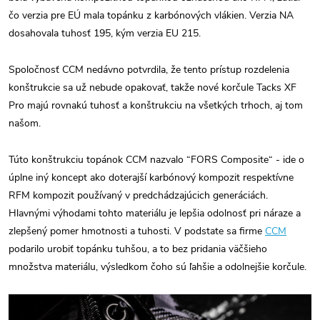
čo verzia pre EÚ mala topánku z karbónových vlákien. Verzia NA
dosahovala tuhosť 195, kým verzia EU 215.
Spoločnosť CCM nedávno potvrdila, že tento prístup rozdelenia
konštrukcie sa už nebude opakovať, takže nové korčule Tacks XF
Pro majú rovnakú tuhosť a konštrukciu na všetkých trhoch, aj tom
našom.
Túto konštrukciu topánok CCM nazvalo “FORS Composite“ - ide o
úplne iný koncept ako doterajší karbónový kompozit respektívne
RFM kompozit používaný v predchádzajúcich generáciách.
Hlavnými výhodami tohto materiálu je lepšia odolnosť pri náraze a
zlepšený pomer hmotnosti a tuhosti. V podstate sa firme
CCM
podarilo urobiť topánku tuhšou, a to bez pridania väčšieho
množstva materiálu, výsledkom čoho sú ľahšie a odolnejšie korčule.