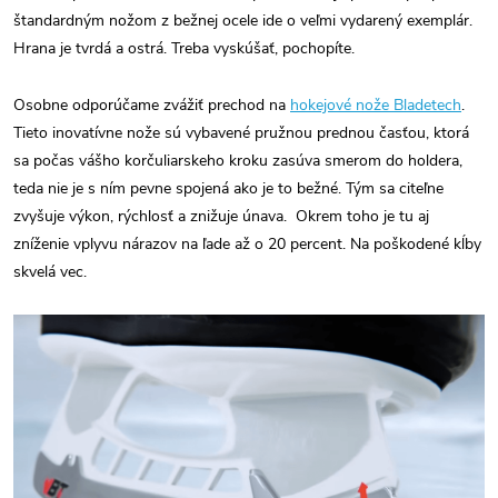
štandardným nožom z bežnej ocele ide o veľmi vydarený exemplár.
Hrana je tvrdá a ostrá. Treba vyskúšať, pochopíte.
Osobne odporúčame zvážiť prechod na
hokejové nože Bladetech
.
Tieto inovatívne nože sú vybavené pružnou prednou časťou, ktorá
sa počas vášho korčuliarskeho kroku zasúva smerom do holdera,
teda nie je s ním pevne spojená ako je to bežné. Tým sa citeľne
zvyšuje výkon, rýchlosť a znižuje únava. Okrem toho je tu aj
zníženie vplyvu nárazov na ľade až o 20 percent. Na poškodené kĺby
skvelá vec.