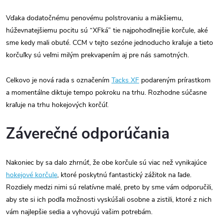
Vďaka dodatočnému penovému polstrovaniu a mäkšiemu,
húževnatejšiemu pocitu sú “XFká” tie najpohodlnejšie korčule, aké
sme kedy mali obuté. CCM v tejto sezóne jednoducho kraľuje a tieto
korčuľky sú veľmi milým prekvapením aj pre nás samotných.
Celkovo je nová rada s označením
Tacks XF
podareným prírastkom
a momentálne diktuje tempo pokroku na trhu. Rozhodne súčasne
kraľuje na trhu hokejových korčúľ.
Záverečné odporúčania
Nakoniec by sa dalo zhrnúť, že obe korčule sú viac než vynikajúce
hokejové korčule
, ktoré poskytnú fantastický zážitok na ľade.
Rozdiely medzi nimi sú relatívne malé, preto by sme vám odporučili,
aby ste si ich podľa možnosti vyskúšali osobne a zistili, ktoré z nich
vám najlepšie sedia a vyhovujú vašim potrebám.