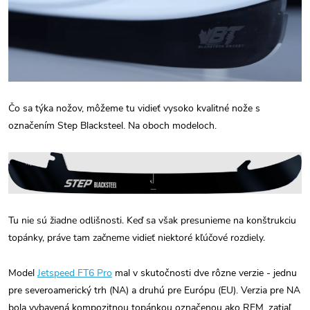
Čo sa týka nožov, môžeme tu vidieť vysoko kvalitné nože s
označením Step Blacksteel. Na oboch modeloch.
Tu nie sú žiadne odlišnosti. Keď sa však presunieme na konštrukciu
topánky, práve tam začneme vidieť niektoré kľúčové rozdiely.
Model
Jetspeed FT6 Pro
mal v skutočnosti dve rôzne verzie - jednu
pre severoamerický trh (NA) a druhú pre Európu (EU). Verzia pre NA
bola vybavená kompozitnou topánkou označenou ako RFM, zatiaľ