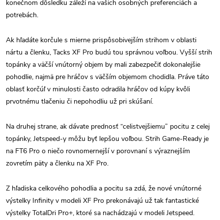
konečnom dôsledku záleží na vašich osobných preferenciách a
potrebách.
Ak hľadáte korčule s mierne prispôsobivejším strihom v oblasti
nártu a členku, Tacks XF Pro budú tou správnou voľbou. Vyšší strih
topánky a väčší vnútorný objem by mali zabezpečiť dokonalejšie
pohodlie, najmä pre hráčov s väčším objemom chodidla. Práve táto
oblasť korčúľ v minulosti často odradila hráčov od kúpy kvôli
prvotnému tlačeniu či nepohodliu už pri skúšaní.
Na druhej strane, ak dávate prednosť “celistvejšiemu” pocitu z celej
topánky, Jetspeed-y môžu byť lepšou voľbou. Strih Game-Ready je
na FT6 Pro o niečo rovnomernejší v porovnaní s výraznejším
zovretím päty a členku na XF Pro.
Z hľadiska celkového pohodlia a pocitu sa zdá, že nové vnútorné
výstelky Infinity v modeli XF Pro prekonávajú už tak fantastické
výstelky TotalDri Pro+, ktoré sa nachádzajú v modeli Jetspeed.