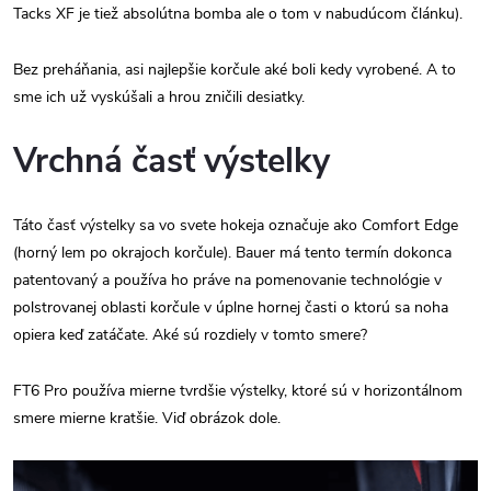
Tacks XF je tiež absolútna bomba ale o tom v nabudúcom článku).
Bez preháňania, asi najlepšie korčule aké boli kedy vyrobené. A to
sme ich už vyskúšali a hrou zničili desiatky.
Vrchná časť výstelky
Táto časť výstelky sa vo svete hokeja označuje ako Comfort Edge
(horný lem po okrajoch korčule). Bauer má tento termín dokonca
patentovaný a používa ho práve na pomenovanie technológie v
polstrovanej oblasti korčule v úplne hornej časti o ktorú sa noha
opiera keď zatáčate. Aké sú rozdiely v tomto smere?
FT6 Pro používa mierne tvrdšie výstelky, ktoré sú v horizontálnom
smere mierne kratšie. Viď obrázok dole.