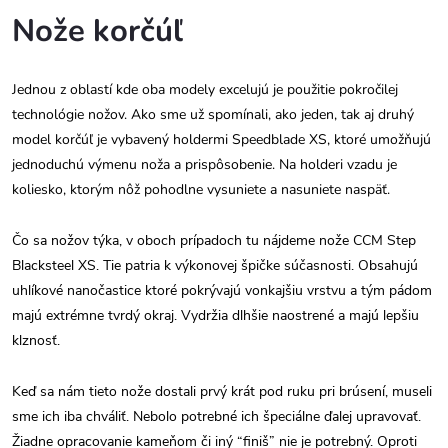
Nože korčúľ
Jednou z oblastí kde oba modely excelujú je použitie pokročilej
technológie nožov. Ako sme už spomínali, ako jeden, tak aj druhý
model korčúľ je vybavený holdermi Speedblade XS, ktoré umožňujú
jednoduchú výmenu noža a prispôsobenie. Na holderi vzadu je
koliesko, ktorým nôž pohodlne vysuniete a nasuniete naspäť.
Čo sa nožov týka, v oboch prípadoch tu nájdeme nože CCM Step
Blacksteel XS. Tie patria k výkonovej špičke súčasnosti. Obsahujú
uhlíkové nanočastice ktoré pokrývajú vonkajšiu vrstvu a tým pádom
majú extrémne tvrdý okraj. Vydržia dlhšie naostrené a majú lepšiu
klznosť.
Keď sa nám tieto nože dostali prvý krát pod ruku pri brúsení, museli
sme ich iba chváliť. Nebolo potrebné ich špeciálne ďalej upravovať.
Žiadne opracovanie kameňom či iný “finiš” nie je potrebný. Oproti