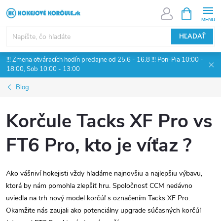
Prejsť
NÁKUPN
KOŠÍK
na
obsah
HĽADAŤ
!!! Zmena otváracích hodín predajne od 25.6 - 16.8 !!! Pon-Pia 10:00 -
18:00, Sob 10:00 - 13:00
Blog
Korčule Tacks XF Pro vs
FT6 Pro, kto je víťaz ?
Ako vášniví hokejisti vždy hľadáme najnovšiu a najlepšiu výbavu,
ktorá by nám pomohla zlepšiť hru. Spoločnosť CCM nedávno
uviedla na trh nový model korčúľ s označením Tacks XF Pro.
Okamžite nás zaujali ako potenciálny upgrade súčasných korčúľ