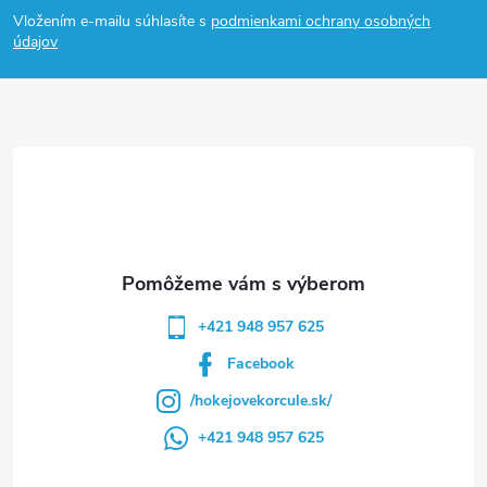
Vložením e-mailu súhlasíte s
podmienkami ochrany osobných
p
údajov
ä
t
i
e
+421 948 957 625
Facebook
/hokejovekorcule.sk/
+421 948 957 625