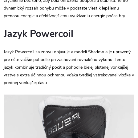
zrýchlenie bez toho, aby bola ohrozená podpora a stabilita. Tento
dynamický rozsah pohybu môže v podstate viesť k lepšiemu
prenosu energie a efektívnejšiemu využívaniu energie počas hry.
Jazyk Powercoil
Jazyk Powercoil sa znovu objavuje v modeli Shadow a je upravený
pre ešte väčšie pohodlie pri zachovaní rovnakého výkonu. Tento
jazyk kombinuje tradičný pocit a pohodlie bielej plstenej vonkajšej
vrstve s extra účinnou ochranou vďaka tvrdšej vstrekovanej vložke v
prednej vonkajšej časti.