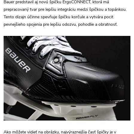
Bauer predstavil aj novú špičku ErgoCONNECT, ktorá má
prepracovaný tvar pre lepšiu integráciu medzi špičkou a topánkou.
Tento dizajn účinne spevňuje špičku korčule a vytvára pocit
pevnejšieho spojenia pre lepšiu odozvu, pohodlie a obratnosť.
Ako môžete vidieť na obrázku, najvýraznejšia časť špičky je v