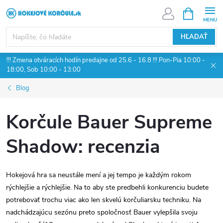
Prejsť
NÁKUPN
KOŠÍK
na
obsah
HĽADAŤ
!!! Zmena otváracích hodín predajne od 25.6 - 16.8 !!! Pon-Pia 10:00 -
18:00, Sob 10:00 - 13:00
Blog
Korčule Bauer Supreme
Shadow: recenzia
Hokejová hra sa neustále mení a jej tempo je každým rokom
rýchlejšie a rýchlejšie. Na to aby ste predbehli konkurenciu budete
potrebovať trochu viac ako len skvelú korčuliarsku techniku. Na
nadchádzajúcu sezónu preto spoločnosť Bauer vylepšila svoju