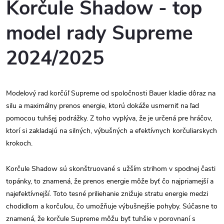
Korčule Shadow - top
model rady Supreme
2024/2025
Modelový rad korčúľ Supreme od spoločnosti Bauer kladie dôraz na
silu a maximálny prenos energie, ktorú dokáže usmerniť na ľad
pomocou tuhšej podrážky. Z toho vyplýva, že je určená pre hráčov,
ktorí si zakladajú na silných, výbušných a efektívnych korčuliarskych
krokoch.
Korčule Shadow sú skonštruované s užším strihom v spodnej časti
topánky, to znamená, že prenos energie môže byť čo najpriamejší a
najefektívnejší. Toto tesné priliehanie znižuje stratu energie medzi
chodidlom a korčuľou, čo umožňuje výbušnejšie pohyby. Súčasne to
znamená, že korčule Supreme môžu byť tuhšie v porovnaní s