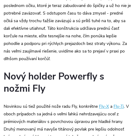
poslednom očku, ktoré je teraz zabudované do špičky a už ho nie je
potrebné zaväzovať. S odstupom času to dáva zmysel - predné
očká sa vždy trochu ťažšie zaväzujú a sú príliš tuhé na to, aby sa
dali efektívne utiahnuť. Táto konštrukcia udržiava prednú časť
korčule na mieste, ešte tesnejšie na nohe, čím ponúka lepšie
pohodlie a podporu pri rýchlych prejazdoch bez straty výkonu. Za
nás veľmi zaujímavé riešenie, uvidíme ako sa to prejaví v praxi po
dlhšom používaní korčúľ.
Nový holder Powerfly s
nožmi Fly
Novinkou sú tiež použité nože radu Fly, konkrétne
Fly-X
a
Fly-Ti
. V
oboch prípadoch sa jedná o veľmi ľahkú nehrdzavejúcu oceľ z
prémiových materiálov s povrchovou úpravou pre hladké hrany.
Druhý menovaný má navyše titánový povlak pre lepšiu odolnosť