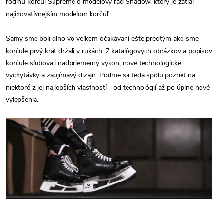
rodinu korčúľ Supreme o modelový rad Shadow, ktorý je zatiaľ
najinovatívnejším modelom korčúľ.
Samy sme boli dlho vo veľkom očakávaní ešte predtým ako sme
korčule prvý krát držali v rukách. Z katalógových obrázkov a popisov
korčule sľubovali nadpriemerný výkon, nové technologické
vychytávky a zaujímavý dizajn. Poďme sa teda spolu pozrieť na
niektoré z jej najlepších vlastností - od technológií až po úplne nové
vylepšenia.