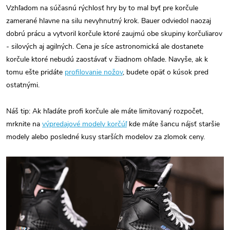
Vzhľadom na súčasnú rýchlosť hry by to mal byť pre korčule
zamerané hlavne na silu nevyhnutný krok. Bauer odviedol naozaj
dobrú prácu a vytvoril korčule ktoré zaujmú obe skupiny korčuliarov
- silových aj agilných. Cena je síce astronomická ale dostanete
korčule ktoré nebudú zaostávať v žiadnom ohľade. Navyše, ak k
tomu ešte pridáte
profilovanie nožov
, budete opäť o kúsok pred
ostatnými.
Náš tip: Ak hľadáte profi korčule ale máte limitovaný rozpočet,
mrknite na
výpredajové modely korčúľ
kde máte šancu nájsť staršie
modely alebo posledné kusy starších modelov za zlomok ceny.