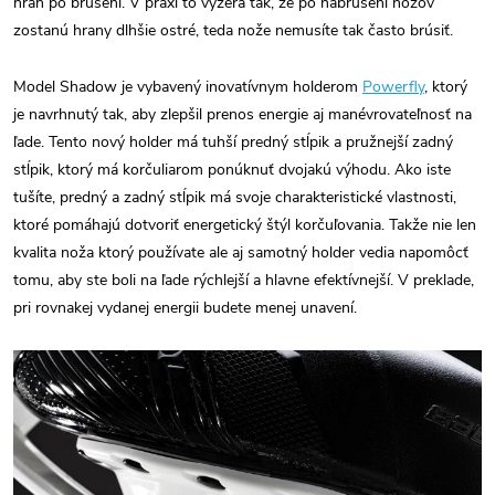
hrán po brúsení. V praxi to vyzerá tak, že po nabrúsení nožov
zostanú hrany dlhšie ostré, teda nože nemusíte tak často brúsiť.
Model Shadow je vybavený inovatívnym holderom
Powerfly
, ktorý
je navrhnutý tak, aby zlepšil prenos energie aj manévrovateľnosť na
ľade. Tento nový holder má tuhší predný stĺpik a pružnejší zadný
stĺpik, ktorý má korčuliarom ponúknuť dvojakú výhodu. Ako iste
tušíte, predný a zadný stĺpik má svoje charakteristické vlastnosti,
ktoré pomáhajú dotvoriť energetický štýl korčuľovania. Takže nie len
kvalita noža ktorý používate ale aj samotný holder vedia napomôcť
tomu, aby ste boli na ľade rýchlejší a hlavne efektívnejší. V preklade,
pri rovnakej vydanej energii budete menej unavení.