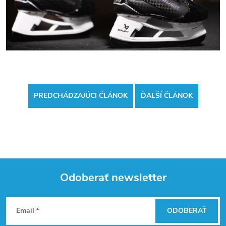
PREDCHÁDZAJÚCI ČLÁNOK
ĎALŠÍ ČLÁNOK
Odoberať newsletter
Z
Email
ODOBERAŤ
á