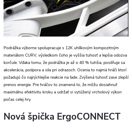
Podrážka výborne spolupracuje s 12K uhlíkovým kompozitným
materiálom CURV, výsledkom čoho je vyššia tuhosť a lepšia odozva
korčule. Vďaka tomu, že podrážka je až o 40 % tuhšia, posilňuje sa
akcelerácia, podpora a sila pri odrazoch. Ocenia to najmä hráči ktorí
požadujú čo najrýchlejšie reakcie na ľade. Zvýšená tuhosť zase zlepší
prenos energie. Pre hráčov to znamená to, že môžu dosiahnuť
maximálnu efektivitu kroku a udržať si vytúžený vrcholový výkon
počas celej hry.
Nová špička ErgoCONNECT