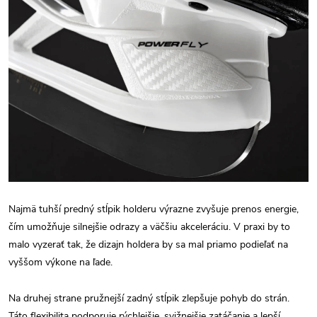
Najmä tuhší predný stĺpik holderu výrazne zvyšuje prenos energie,
čím umožňuje silnejšie odrazy a väčšiu akceleráciu. V praxi by to
malo vyzerať tak, že dizajn holdera by sa mal priamo podieľať na
vyššom výkone na ľade.
Na druhej strane pružnejší zadný stĺpik zlepšuje pohyb do strán.
Táto flexibilita podporuje rýchlejšie, svižnejšie zatáčanie a lepší