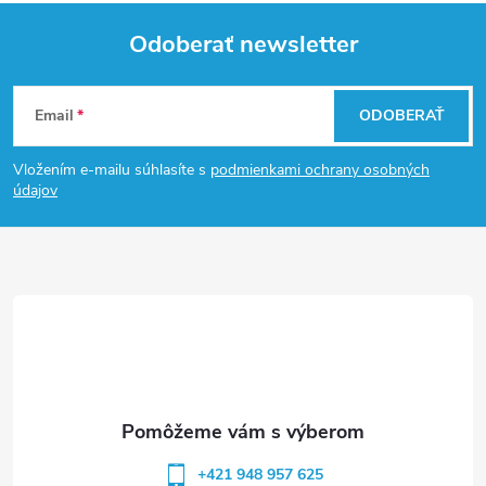
Odoberať newsletter
Z
Email
ODOBERAŤ
á
Vložením e-mailu súhlasíte s
podmienkami ochrany osobných
p
údajov
ä
t
i
e
+421 948 957 625