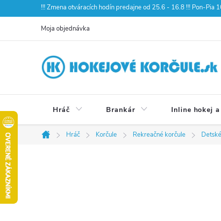
Prejsť
!!! Zmena otváracích hodín predajne od 25.6 - 16.8 !!! Pon-Pia
na
Moja objednávka
obsah
Hráč
Brankár
Inline hokej a
Hráč
Korčule
Rekreačné korčule
Detské
Domov