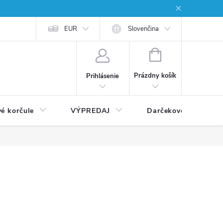
EUR
Slovenčina
NÁKUPNÝ
KOŠÍK
Prázdny košík
Prihlásenie
vé korčule
VÝPREDAJ
Darčekové poukážky