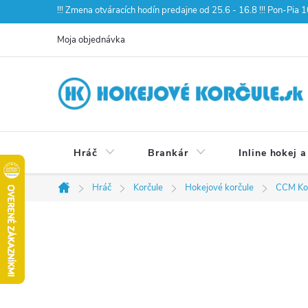
Prejsť
!!! Zmena otváracích hodín predajne od 25.6 - 16.8 !!! Pon-Pia
na
Moja objednávka
obsah
Hráč
Brankár
Inline hokej a
Hráč
Korčule
Hokejové korčule
CCM Ko
Domov