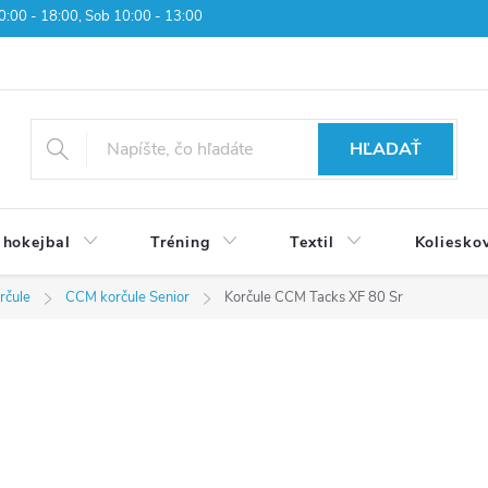
 10:00 - 18:00, Sob 10:00 - 13:00
HĽADAŤ
 hokejbal
Tréning
Textil
Koliesko
rčule
CCM korčule Senior
Korčule CCM Tacks XF 80 Sr