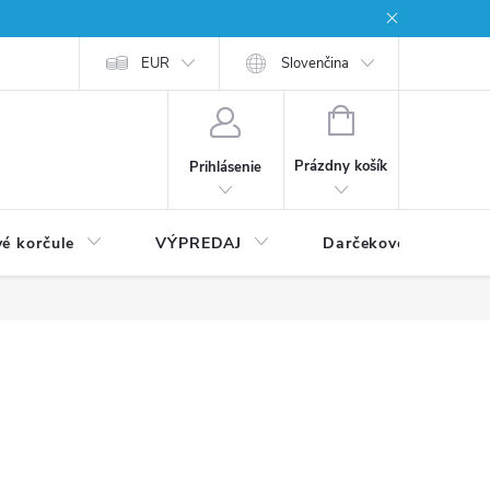
EUR
Slovenčina
NÁKUPNÝ
KOŠÍK
Prázdny košík
Prihlásenie
vé korčule
VÝPREDAJ
Darčekové poukážky