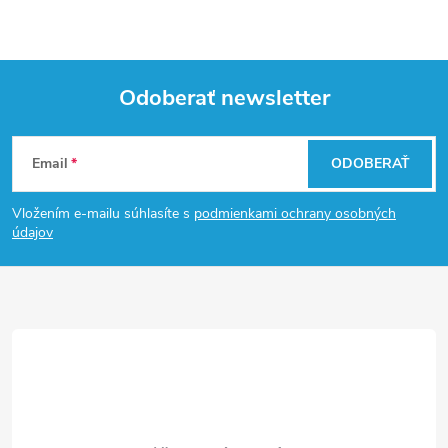
Odoberať newsletter
Z
Email
ODOBERAŤ
á
Vložením e-mailu súhlasíte s
podmienkami ochrany osobných
p
údajov
ä
t
i
e