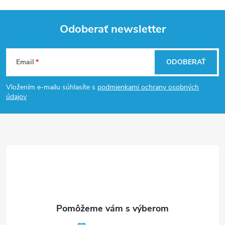
Odoberať newsletter
Z
Email
ODOBERAŤ
á
Vložením e-mailu súhlasíte s
podmienkami ochrany osobných
p
údajov
ä
t
i
e