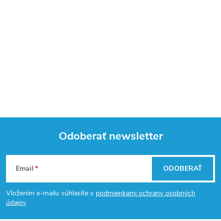
Odoberať newsletter
Z
Email
ODOBERAŤ
á
Vložením e-mailu súhlasíte s
podmienkami ochrany osobných
p
údajov