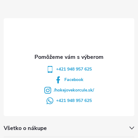
ä
t
i
e
+421 948 957 625
Facebook
/hokejovekorcule.sk/
+421 948 957 625
Všetko o nákupe