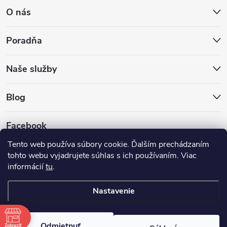
O nás
Poradňa
Naše služby
Blog
Facebook
Tento web používa súbory cookie. Ďalším prechádzaním
tohto webu vyjadrujete súhlas s ich používaním. Viac
informácií
tu
.
Nastavenie
Copyright 2026
Hokejovekorcule.sk
. Všetky práva vyhradené.
Odmietnuť
Zobraziť