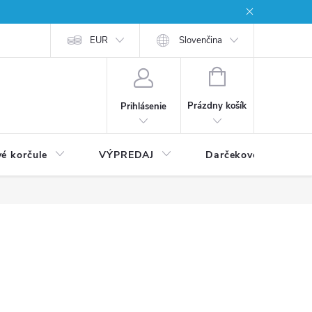
EUR
Slovenčina
NÁKUPNÝ
KOŠÍK
Prázdny košík
Prihlásenie
vé korčule
VÝPREDAJ
Darčekové poukážky