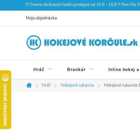
Prejsť
!!! Zmena otváracích hodín predajne od 25.6 - 16.8 !!! Pon-Pia
na
Moja objednávka
obsah
Hráč
Brankár
Inline hokej a
Hráč
Hokejové rukavice
Hokejové rukavice ž
Domov