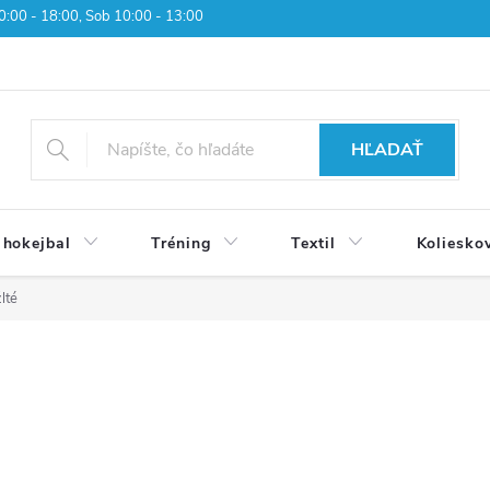
 10:00 - 18:00, Sob 10:00 - 13:00
HĽADAŤ
 hokejbal
Tréning
Textil
Koliesko
lté