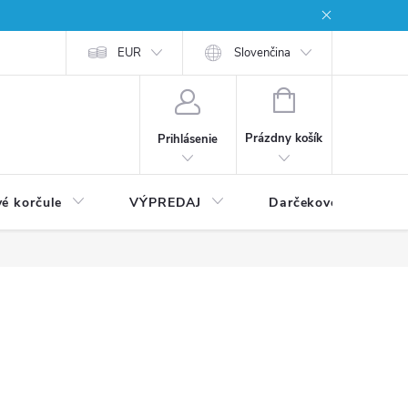
EUR
Slovenčina
NÁKUPNÝ
KOŠÍK
Prázdny košík
Prihlásenie
vé korčule
VÝPREDAJ
Darčekové poukážky