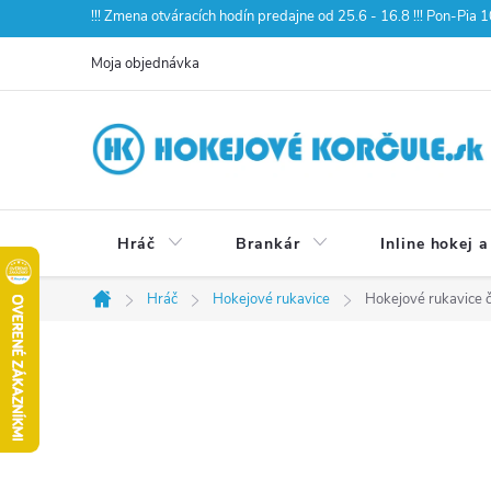
Prejsť
!!! Zmena otváracích hodín predajne od 25.6 - 16.8 !!! Pon-Pia
na
Moja objednávka
obsah
Hráč
Brankár
Inline hokej a
Hráč
Hokejové rukavice
Hokejové rukavice č
Domov