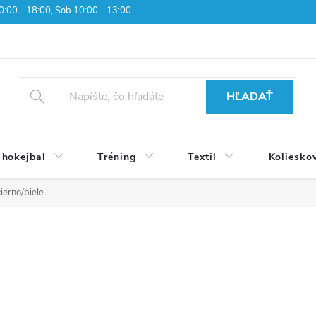
 10:00 - 18:00, Sob 10:00 - 13:00
HĽADAŤ
 hokejbal
Tréning
Textil
Koliesko
ierno/biele