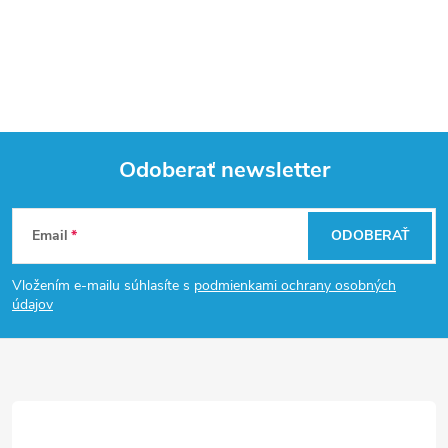
Odoberať newsletter
Z
Email
ODOBERAŤ
á
Vložením e-mailu súhlasíte s
podmienkami ochrany osobných
p
údajov
ä
t