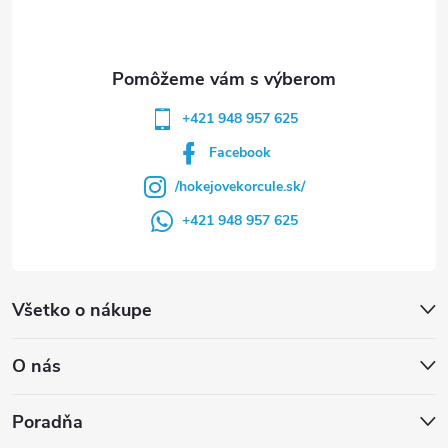
i
e
+421 948 957 625
Facebook
/hokejovekorcule.sk/
+421 948 957 625
Všetko o nákupe
O nás
Poradňa