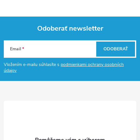
Odoberať newsletter
Z
Email
ODOBERAŤ
á
Vložením e-mailu súhlasíte s
podmienkami ochrany osobných
p
údajov
ä
t
i
e