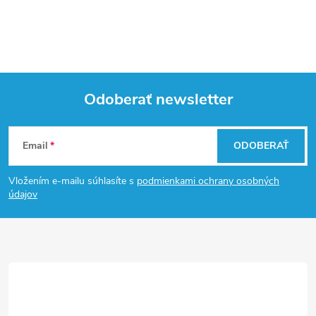
Odoberať newsletter
Z
Email
ODOBERAŤ
á
Vložením e-mailu súhlasíte s
podmienkami ochrany osobných
p
údajov
ä
t
i