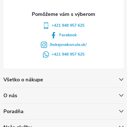
e
+421 948 957 625
Facebook
/hokejovekorcule.sk/
+421 948 957 625
Všetko o nákupe
O nás
Poradňa