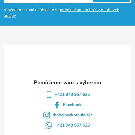
á
Vložením e-mailu súhlasíte s
podmienkami ochrany osobných
p
údajov
ä
t
i
e
+421 948 957 625
Facebook
/hokejovekorcule.sk/
+421 948 957 625