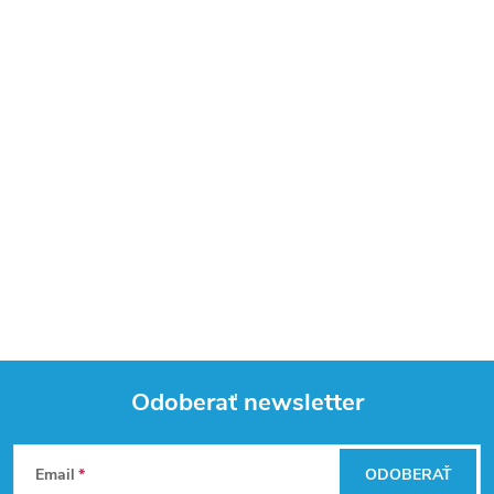
Odoberať newsletter
Z
Email
ODOBERAŤ