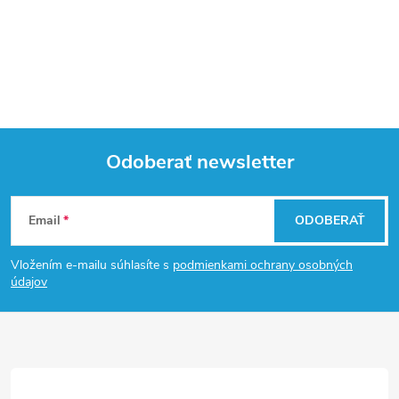
Odoberať newsletter
Z
Email
ODOBERAŤ
á
Vložením e-mailu súhlasíte s
podmienkami ochrany osobných
p
údajov
ä
t