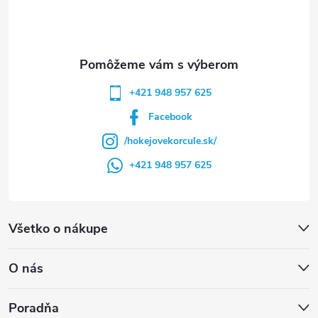
i
e
+421 948 957 625
Facebook
/hokejovekorcule.sk/
+421 948 957 625
Všetko o nákupe
O nás
Poradňa