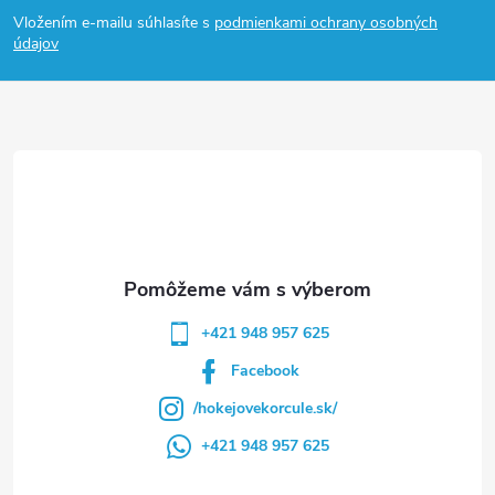
á
Vložením e-mailu súhlasíte s
podmienkami ochrany osobných
p
údajov
ä
t
i
e
+421 948 957 625
Facebook
/hokejovekorcule.sk/
+421 948 957 625