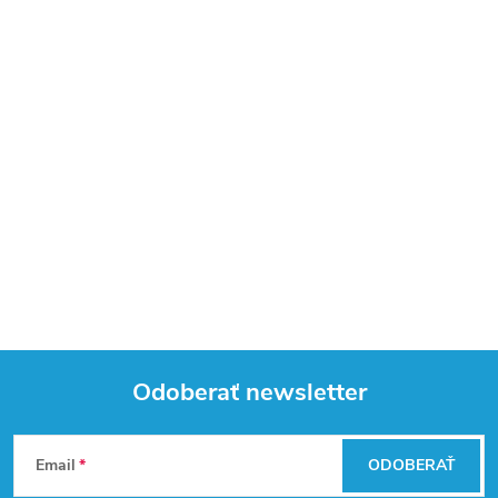
Odoberať newsletter
Z
Email
ODOBERAŤ