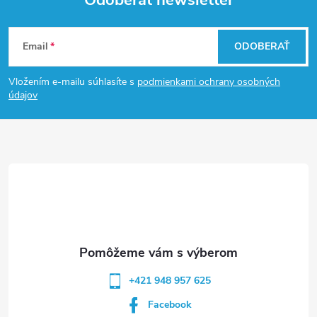
Odoberať newsletter
Z
Email
ODOBERAŤ
á
Vložením e-mailu súhlasíte s
podmienkami ochrany osobných
p
údajov
ä
t
i
e
+421 948 957 625
Facebook