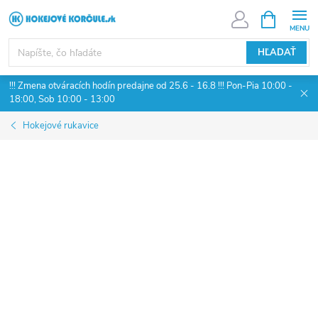
Prejsť
NÁKUPN
KOŠÍK
na
obsah
HĽADAŤ
!!! Zmena otváracích hodín predajne od 25.6 - 16.8 !!! Pon-Pia 10:00 -
18:00, Sob 10:00 - 13:00
Hokejové rukavice