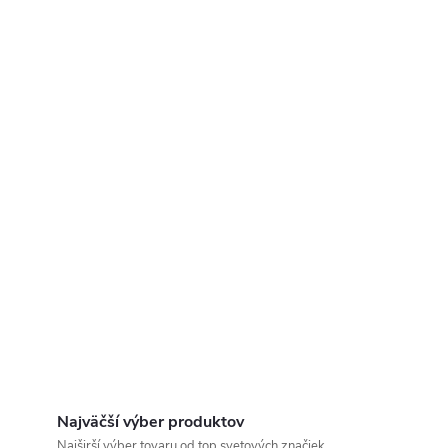
Najväčší výber produktov
Najširší výber tovaru od top svetových značiek