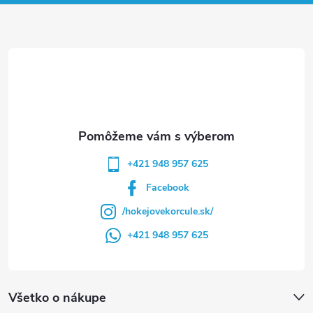
ä
t
i
e
+421 948 957 625
Facebook
/hokejovekorcule.sk/
+421 948 957 625
Všetko o nákupe