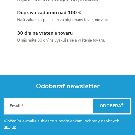
Doprava zadarmo nad 100 €
Naši zákazníci platia len za objednaný tovar, nič viac!
30 dní na vrátenie tovaru
U nás máte 30 dní na vyskúšanie a vrátenie tovaru.
Odoberať newsletter
Z
Email
ODOBERAŤ
á
Vložením e-mailu súhlasíte s
podmienkami ochrany osobných
p
údajov