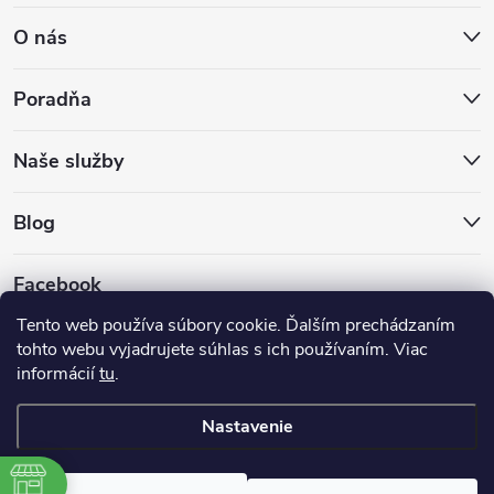
O nás
Poradňa
Naše služby
Blog
Facebook
Tento web používa súbory cookie. Ďalším prechádzaním
tohto webu vyjadrujete súhlas s ich používaním. Viac
informácií
tu
.
Nastavenie
Copyright 2026
Hokejovekorcule.sk
. Všetky práva vyhradené.