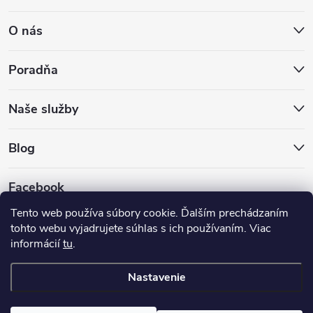
O nás
Poradňa
Naše služby
Blog
Facebook
Tento web používa súbory cookie. Ďalším prechádzaním
tohto webu vyjadrujete súhlas s ich používaním. Viac
informácií
tu
.
Nastavenie
Copyright 2026
Hokejovekorcule.sk
. Všetky práva vyhradené.