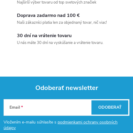
Najširší výber tovaru od top svetových značiek
Doprava zadarmo nad 100 €
Naši zákazníci platia len za objednaný tovar, nič viac!
30 dní na vrátenie tovaru
U nás máte 30 dní na vyskúšanie a vrátenie tovaru.
Odoberať newsletter
Z
Email
ODOBERAŤ
á
Vložením e-mailu súhlasíte s
podmienkami ochrany osobných
p
údajov