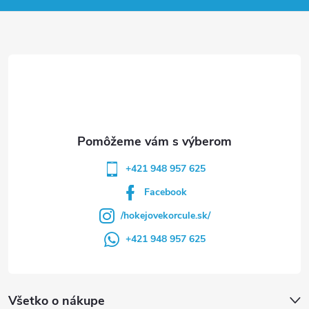
ä
t
i
e
+421 948 957 625
Facebook
/hokejovekorcule.sk/
+421 948 957 625
Všetko o nákupe