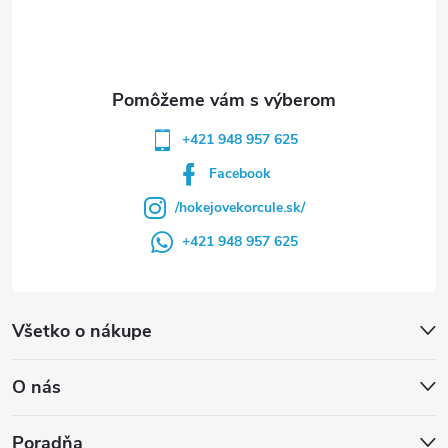
i
e
+421 948 957 625
Facebook
/hokejovekorcule.sk/
+421 948 957 625
Všetko o nákupe
O nás
Poradňa