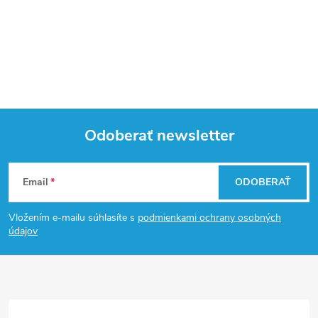
Odoberať newsletter
Z
Email
ODOBERAŤ
á
Vložením e-mailu súhlasíte s
podmienkami ochrany osobných
p
údajov
ä
t