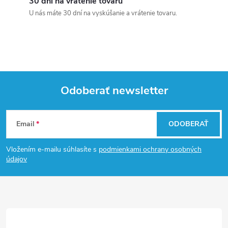
30 dní na vrátenie tovaru
U nás máte 30 dní na vyskúšanie a vrátenie tovaru.
Odoberať newsletter
Z
Email
ODOBERAŤ
á
Vložením e-mailu súhlasíte s
podmienkami ochrany osobných
p
údajov
ä
t