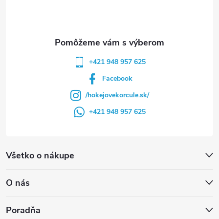
i
e
+421 948 957 625
Facebook
/hokejovekorcule.sk/
+421 948 957 625
Všetko o nákupe
O nás
Poradňa