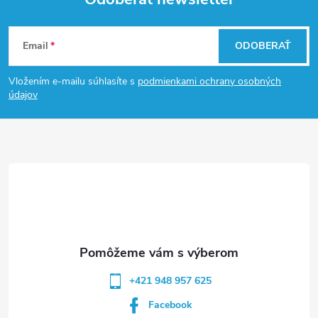
Z
Email
ODOBERAŤ
á
Vložením e-mailu súhlasíte s
podmienkami ochrany osobných
p
údajov
ä
t
i
e
+421 948 957 625
Facebook