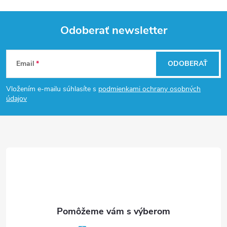
Odoberať newsletter
Z
Email
ODOBERAŤ
á
Vložením e-mailu súhlasíte s
podmienkami ochrany osobných
p
údajov
ä
t
i
e