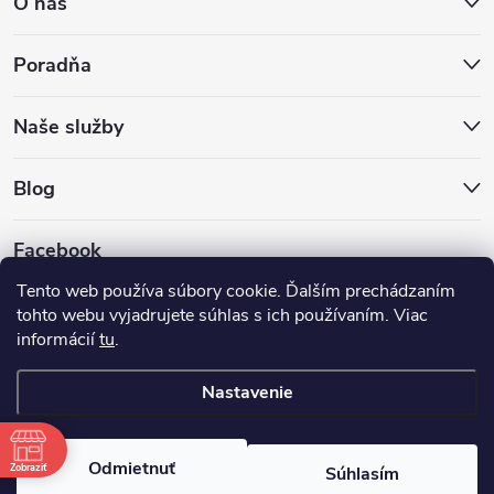
O nás
Poradňa
Naše služby
Blog
Facebook
Tento web používa súbory cookie. Ďalším prechádzaním
tohto webu vyjadrujete súhlas s ich používaním. Viac
informácií
tu
.
Nastavenie
Copyright 2026
Hokejovekorcule.sk
. Všetky práva vyhradené.
Odmietnuť
Zobraziť
Súhlasím
Vytvoril Shoptet