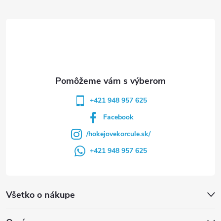
ä
t
i
e
+421 948 957 625
Facebook
/hokejovekorcule.sk/
+421 948 957 625
Všetko o nákupe