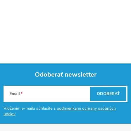
Odoberať newsletter
Z
Email
ODOBERAŤ
á
Vložením e-mailu súhlasíte s
podmienkami ochrany osobných
p
údajov