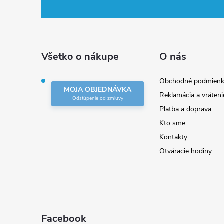
á
p
ä
Všetko o nákupe
O nás
t
Obchodné podmienk
MOJA OBJEDNÁVKA
Reklamácia a vráteni
i
Platba a doprava
Kto sme
e
Kontakty
Otváracie hodiny
Facebook