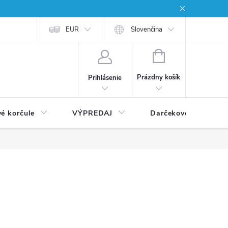
EUR
Slovenčina
NÁKUPNÝ
KOŠÍK
Prázdny košík
Prihlásenie
vé korčule
VÝPREDAJ
Darčekové poukážky