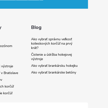
y
Blog
Ako vybrať správnu veľkosť
kolieskových korčúľ na prvý
e ozónom
krát?
Čistenie a údržba hokejovej
výstroje
Ako vybrať brankársku hokejku
 výstroje
Ako vybrať brankárske betóny
v Bratislave
ov
ých korčúľ
ie korčúľ