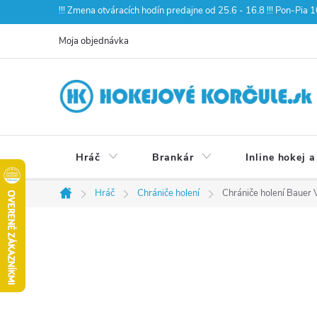
Prejsť
!!! Zmena otváracích hodín predajne od 25.6 - 16.8 !!! Pon-Pia
na
Moja objednávka
obsah
Hráč
Brankár
Inline hokej a
Hráč
Chrániče holení
Chrániče holení Bauer 
Domov