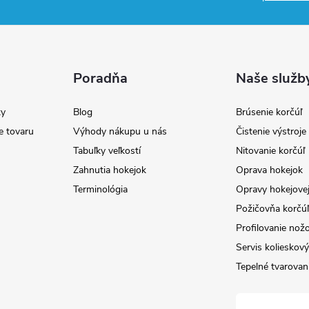
Poradňa
Naše služb
y
Blog
Brúsenie korčúľ
e tovaru
Výhody nákupu u nás
Čistenie výstroj
Tabuľky veľkostí
Nitovanie korčúľ
Zahnutia hokejok
Oprava hokejok
Terminológia
Opravy hokejovej
Požičovňa korčúľ 
Profilovanie nož
Servis kolieskov
Tepelné tvarovan