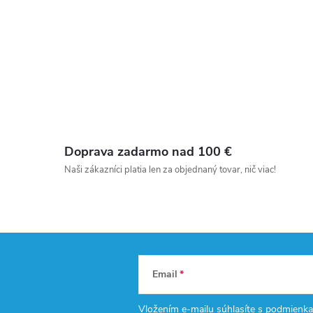
Doprava zadarmo nad 100 €
Naši zákazníci platia len za objednaný tovar, nič viac!
Email
Vložením e-mailu súhlasíte s
podmienka