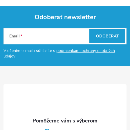
Odoberať newsletter
Z
Email
ODOBERAŤ
á
Vložením e-mailu súhlasíte s
podmienkami ochrany osobných
p
údajov
ä
t
i
e