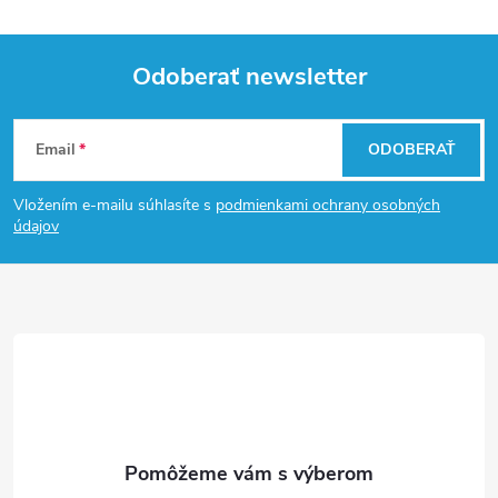
Odoberať newsletter
Z
Email
ODOBERAŤ
á
Vložením e-mailu súhlasíte s
podmienkami ochrany osobných
p
údajov
ä
t
i
e