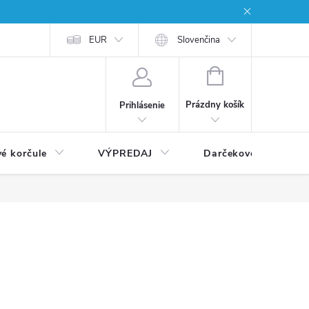
EUR
Slovenčina
NÁKUPNÝ
KOŠÍK
Prázdny košík
Prihlásenie
vé korčule
VÝPREDAJ
Darčekové poukážky