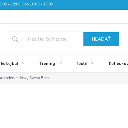
 10:00 - 18:00, Sob 10:00 - 13:00
HĽADAŤ
 hokejbal
Tréning
Textil
Koliesko
na strelecké dosky Sweat Blood