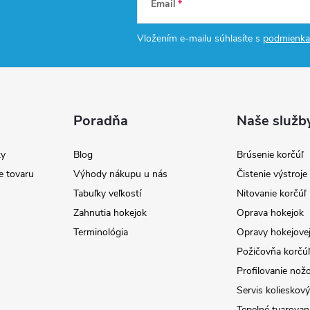
Email
Vložením e-mailu súhlasíte s
podmienka
Poradňa
Naše služb
y
Blog
Brúsenie korčúľ
e tovaru
Výhody nákupu u nás
Čistenie výstroj
Tabuľky veľkostí
Nitovanie korčúľ
Zahnutia hokejok
Oprava hokejok
Terminológia
Opravy hokejovej
Požičovňa korčúľ 
Profilovanie nož
Servis kolieskov
Tepelné tvarovan