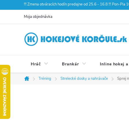
Prejsť
!!! Zmena otváracích hodín predajne od 25.6 - 16.8 !!! Pon-Pia
na
Moja objednávka
obsah
Hráč
Brankár
Inline hokej a
Tréning
Strelecké dosky a nahrávače
Sprej 
Domov