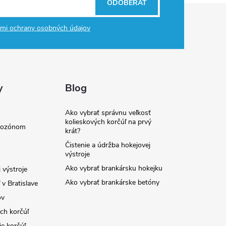
ODOBERAŤ
mi ochrany osobných údajov
y
Blog
Ako vybrať správnu veľkosť
kolieskových korčúľ na prvý
e ozónom
krát?
Čistenie a údržba hokejovej
výstroje
Ako vybrať brankársku hokejku
 výstroje
Ako vybrať brankárske betóny
v Bratislave
ov
ých korčúľ
ie korčúľ