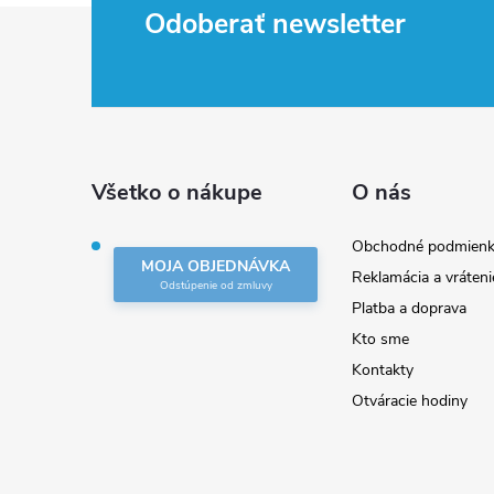
Z
Odoberať newsletter
á
p
ä
Všetko o nákupe
O nás
t
Obchodné podmienk
MOJA OBJEDNÁVKA
Reklamácia a vráteni
i
Platba a doprava
Kto sme
e
Kontakty
Otváracie hodiny