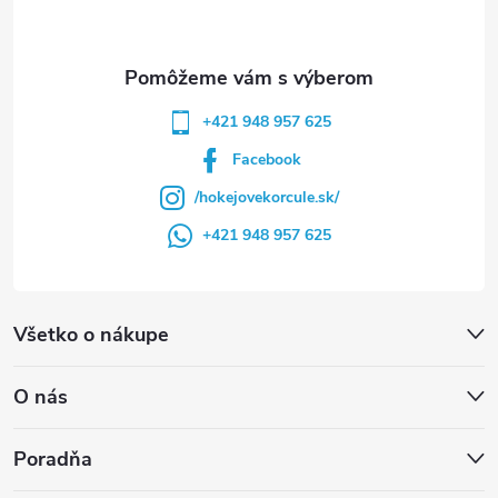
i
e
+421 948 957 625
Facebook
/hokejovekorcule.sk/
+421 948 957 625
Všetko o nákupe
O nás
Poradňa