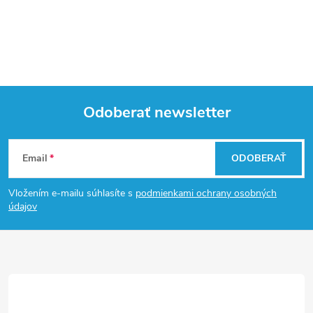
Odoberať newsletter
Z
Email
ODOBERAŤ
á
Vložením e-mailu súhlasíte s
podmienkami ochrany osobných
p
údajov
ä
t