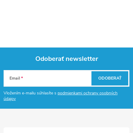
Odoberať newsletter
Z
Email
ODOBERAŤ
á
Vložením e-mailu súhlasíte s
podmienkami ochrany osobných
p
údajov
ä
t