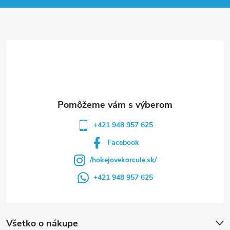
ä
t
i
e
+421 948 957 625
Facebook
/hokejovekorcule.sk/
+421 948 957 625
Všetko o nákupe