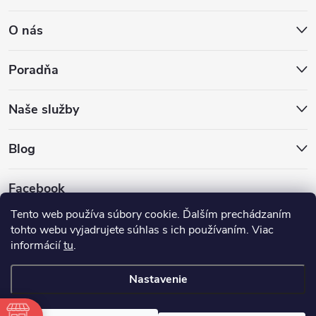
O nás
Poradňa
Naše služby
Blog
Facebook
Tento web používa súbory cookie. Ďalším prechádzaním
tohto webu vyjadrujete súhlas s ich používaním. Viac
informácií
tu
.
Nastavenie
Copyright 2026
Hokejovekorcule.sk
. Všetky práva vyhradené.