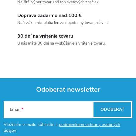
Najširší výber tovaru od top svetových značiek
Doprava zadarmo nad 100 €
Naši zákazníci platia len za objednaný tovar, nič viac!
30 dní na vrátenie tovaru
U nás máte 30 dní na vyskúšanie a vrátenie tovaru.
Odoberať newsletter
Z
Email
ODOBERAŤ
á
Vložením e-mailu súhlasíte s
podmienkami ochrany osobných
p
údajov