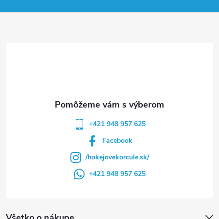
p
ä
t
i
e
+421 948 957 625
Facebook
/hokejovekorcule.sk/
+421 948 957 625
Všetko o nákupe