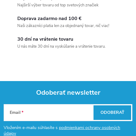
Najširší výber tovaru od top svetových značiek
Doprava zadarmo nad 100 €
Naši zákazníci platia len za objednaný tovar, nič viac!
30 dní na vrátenie tovaru
U nás máte 30 dní na vyskúšanie a vrátenie tovaru.
Odoberať newsletter
Z
Email
ODOBERAŤ
á
Vložením e-mailu súhlasíte s
podmienkami ochrany osobných
údajov