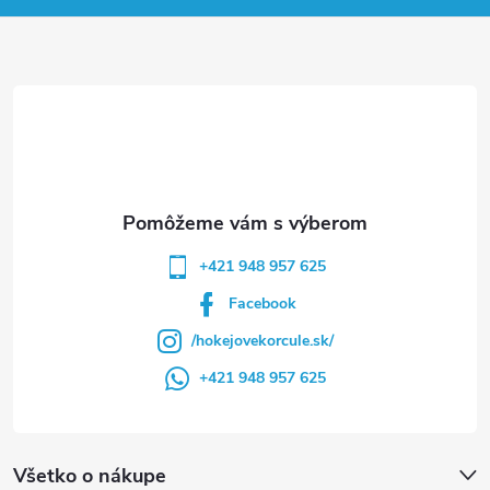
ä
t
i
e
+421 948 957 625
Facebook
/hokejovekorcule.sk/
+421 948 957 625
Všetko o nákupe