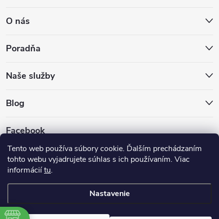
O nás
Poradňa
Naše služby
Blog
Facebook
Tento web používa súbory cookie. Ďalším prechádzaním
tohto webu vyjadrujete súhlas s ich používaním. Viac
informácií
tu
.
Nastavenie
Copyright 2026
Hokejovekorcule.sk
. Všetky práva vyhradené.