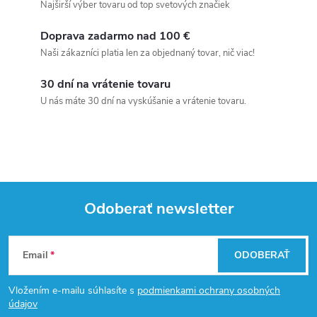
Najširší výber tovaru od top svetových značiek
Doprava zadarmo nad 100 €
Naši zákazníci platia len za objednaný tovar, nič viac!
30 dní na vrátenie tovaru
U nás máte 30 dní na vyskúšanie a vrátenie tovaru.
Odoberať newsletter
Z
Email
ODOBERAŤ
á
Vložením e-mailu súhlasíte s
podmienkami ochrany osobných
p
údajov