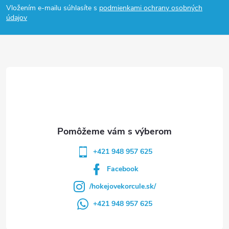
Vložením e-mailu súhlasíte s
podmienkami ochrany osobných
p
údajov
ä
t
i
e
+421 948 957 625
Facebook
/hokejovekorcule.sk/
+421 948 957 625