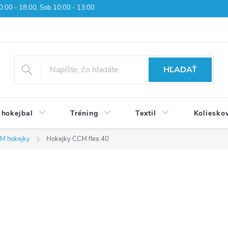
 10:00 - 18:00, Sob 10:00 - 13:00
HĽADAŤ
 hokejbal
Tréning
Textil
Koliesko
M hokejky
Hokejky CCM flex 40