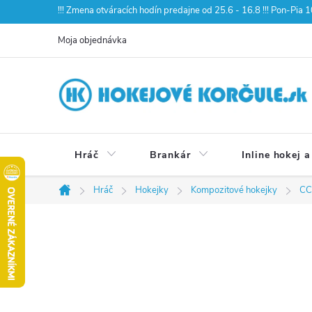
Prejsť
!!! Zmena otváracích hodín predajne od 25.6 - 16.8 !!! Pon-Pia
na
Moja objednávka
obsah
Hráč
Brankár
Inline hokej a
Hráč
Hokejky
Kompozitové hokejky
CC
Domov