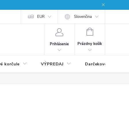
EUR
Slovenčina
NÁKUPNÝ
KOŠÍK
Prázdny košík
Prihlásenie
vé korčule
VÝPREDAJ
Darčekové poukážky