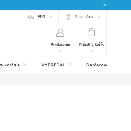
EUR
Slovenčina
NÁKUPNÝ
KOŠÍK
Prázdny košík
Prihlásenie
vé korčule
VÝPREDAJ
Darčekové poukážky