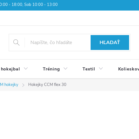
 10:00 - 18:00, Sob 10:00 - 13:00
HĽADAŤ
 hokejbal
Tréning
Textil
Koliesko
M hokejky
Hokejky CCM flex 30