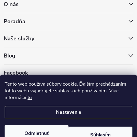
O nás
Poradňa
Naše služby
Blog
Facebook
Tento web používa súbory cookie. Ďalším prechádzaním
tohto webu vyjadrujete súhlas s ich používaním. Viac
informácií
tu
.
Nastavenie
Copyright 2026
Hokejovekorcule.sk
. Všetky práva vyhradené.
Odmietnuť
Súhlasím