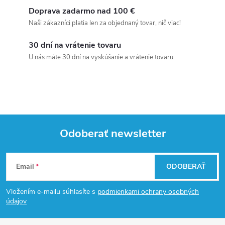
Doprava zadarmo nad 100 €
Naši zákazníci platia len za objednaný tovar, nič viac!
30 dní na vrátenie tovaru
U nás máte 30 dní na vyskúšanie a vrátenie tovaru.
Odoberať newsletter
Z
Email
ODOBERAŤ
á
Vložením e-mailu súhlasíte s
podmienkami ochrany osobných
p
údajov