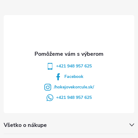
ä
t
i
e
+421 948 957 625
Facebook
/hokejovekorcule.sk/
+421 948 957 625
Všetko o nákupe