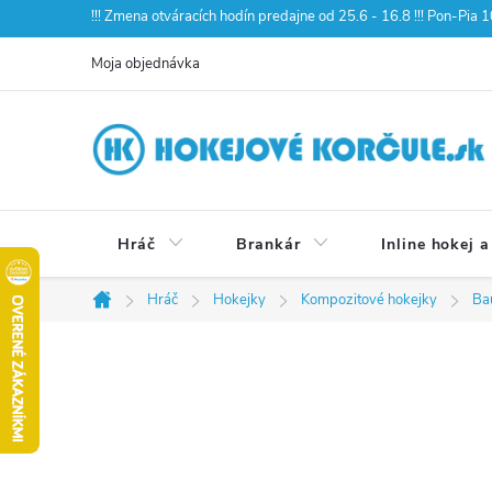
Prejsť
!!! Zmena otváracích hodín predajne od 25.6 - 16.8 !!! Pon-Pia
na
Moja objednávka
obsah
Hráč
Brankár
Inline hokej a
Hráč
Hokejky
Kompozitové hokejky
Ba
Domov