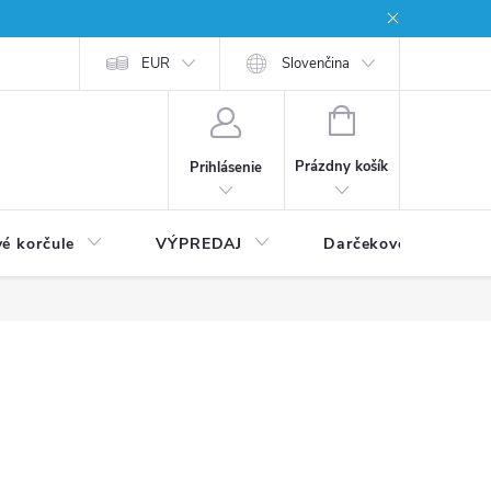
EUR
Slovenčina
NÁKUPNÝ
KOŠÍK
Prázdny košík
Prihlásenie
vé korčule
VÝPREDAJ
Darčekové poukážky