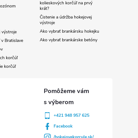
kolieskových korčúľ na prvý
e ozónom
krát?
Čistenie a údržba hokejovej
výstroje
Ako vybrať brankársku hokejku
 výstroje
Ako vybrať brankárske betóny
v Bratislave
ov
ých korčúľ
ie korčúľ
+421 948 957 625
Facebook
/hokejovekorcule.sk/