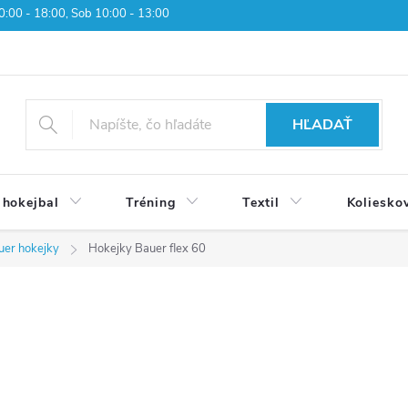
 10:00 - 18:00, Sob 10:00 - 13:00
HĽADAŤ
 hokejbal
Tréning
Textil
Koliesko
uer hokejky
Hokejky Bauer flex 60