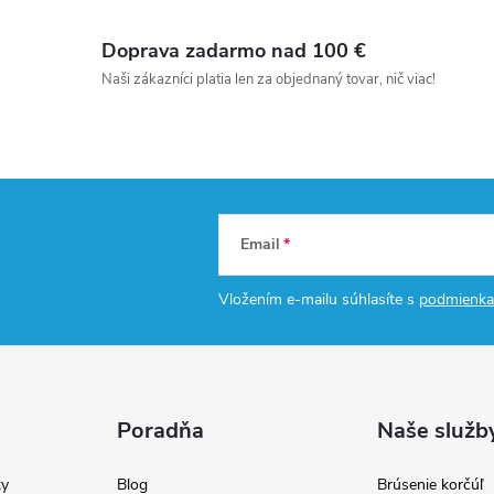
Doprava zadarmo nad 100 €
Naši zákazníci platia len za objednaný tovar, nič viac!
Email
Vložením e-mailu súhlasíte s
podmienka
Poradňa
Naše služb
y
Blog
Brúsenie korčúľ