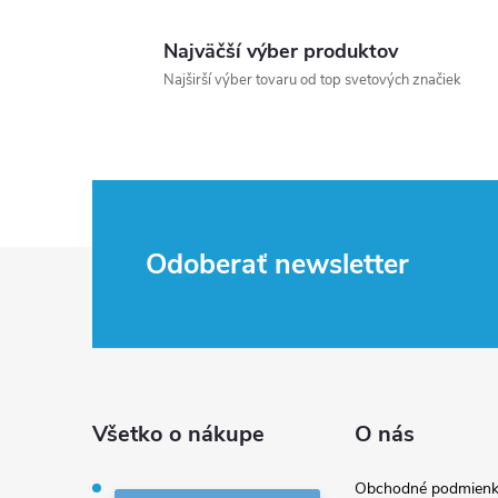
Najväčší výber produktov
Najširší výber tovaru od top svetových značiek
Z
Odoberať newsletter
á
p
ä
Všetko o nákupe
O nás
t
Obchodné podmienk