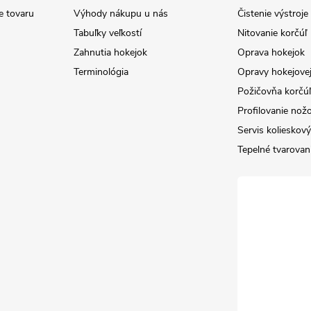
e tovaru
Výhody nákupu u nás
Čistenie výstroj
Tabuľky veľkostí
Nitovanie korčúľ
Zahnutia hokejok
Oprava hokejok
Terminológia
Opravy hokejovej
Požičovňa korčúľ 
Profilovanie nož
Servis kolieskov
Tepelné tvarovan