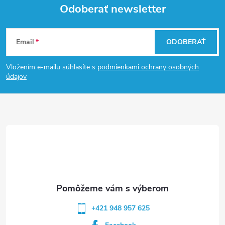
Odoberať newsletter
Z
Email
ODOBERAŤ
á
Vložením e-mailu súhlasíte s
podmienkami ochrany osobných
p
údajov
ä
t
i
e
+421 948 957 625